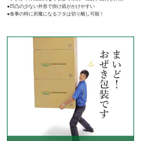
●凹凸の少ない外形で掛け紙がかけやすい
●食事の時に邪魔になるフタは切り離し可能！