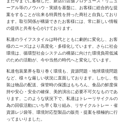
また今までに蓄積した、新店の店舗プロデュース・リニュ
ーアル等のノウハウ・実績を基盤に、お客様に総合的な提
案をすることが出来る特異性を持った商社と自負しており
ます。取引関係が構築できたお客様には、常に新しい情報
の提供と共有を心がけております。
私達のライフスタイルは時代とともに劇的に変化し、お客
様のニーズはより高度化・多様化しています。さらに社会
環境は、循環型社会システムの構築に向けた環境負荷低減
のための活動が、今や当然の時代へと変化しています。
私達包装業界を取り巻く環境も、資源問題・地球環境問題
など、様々な厳しい状況に直面しております。しかし、包
装は物品の配送、保管時の保護はもちろん、食品の鮮度保
持や安心・安全の確保、美的演出に必要不可欠なものであ
ります。このような状況下で、私達はトレーリサイクルの
為の回収活動にいち早く取り組み、リサイクルトレー・省
資源レジ袋等、環境対応型製品の販売・提案を積極的に行
ってまいりました。