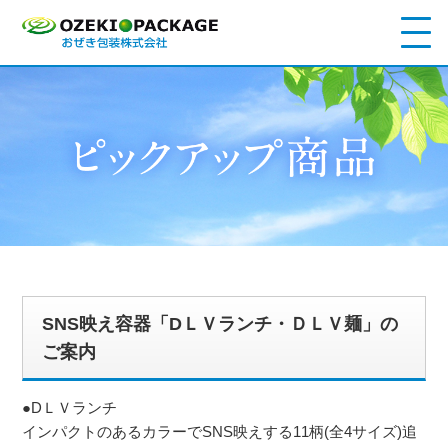
SNS映え容器「DＬＶランチ・ＤＬＶ麺」の
ご案内
●DＬＶランチ
インパクトのあるカラーでSNS映えする11柄(全4サイズ)追