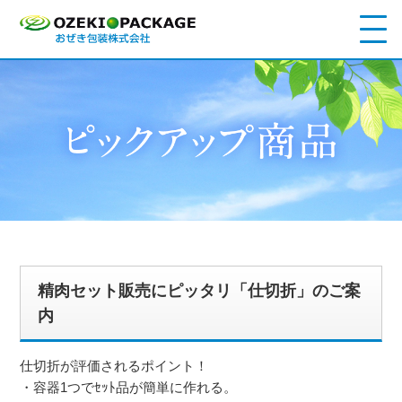
精肉セット販売にピッタリ「仕切折」のご案
内
仕切折が評価されるポイント！
・容器1つでｾｯﾄ品が簡単に作れる。